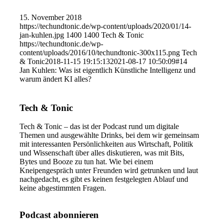
15. November 2018
https://techundtonic.de/wp-content/uploads/2020/01/14-
jan-kuhlen.jpg
1400
1400
Tech & Tonic
https://techundtonic.de/wp-
content/uploads/2016/10/techundtonic-300x115.png
Tech
& Tonic
2018-11-15 19:15:13
2021-08-17 10:50:09
#14
Jan Kuhlen: Was ist eigentlich Künstliche Intelligenz und
warum ändert KI alles?
Tech & Tonic
Tech & Tonic – das ist der Podcast rund um digitale
Themen und ausgewählte Drinks, bei dem wir gemeinsam
mit interessanten Persönlichkeiten aus Wirtschaft, Politik
und Wissenschaft über alles diskutieren, was mit Bits,
Bytes und Booze zu tun hat. Wie bei einem
Kneipengespräch unter Freunden wird getrunken und laut
nachgedacht, es gibt es keinen festgelegten Ablauf und
keine abgestimmten Fragen.
Podcast abonnieren