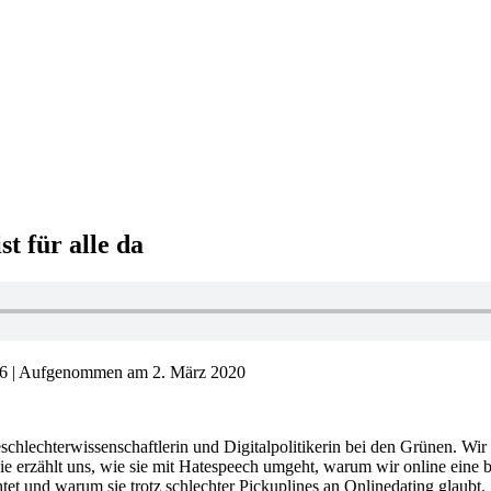
t für alle da
26
|
Aufgenommen am 2. März 2020
chlechterwissenschaftlerin und Digitalpolitikerin bei den Grünen. Wir 
 erzählt uns, wie sie mit Hatespeech umgeht, warum wir online eine b
htet und warum sie trotz schlechter Pickuplines an Onlinedating glaubt.