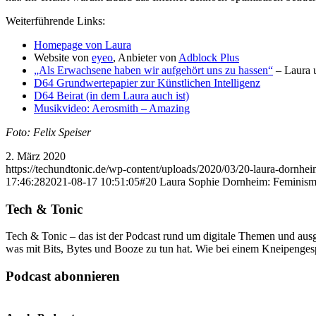
Weiterführende Links:
Homepage von Laura
Website von
eyeo
, Anbieter von
Adblock Plus
„Als Erwachsene haben wir aufgehört uns zu hassen“
– Laura 
D64 Grundwertepapier zur Künstlichen Intelligenz
D64 Beirat (in dem Laura auch ist)
Musikvideo: Aerosmith – Amazing
Foto: Felix Speiser
2. März 2020
https://techundtonic.de/wp-content/uploads/2020/03/20-laura-dornhei
17:46:28
2021-08-17 10:51:05
#20 Laura Sophie Dornheim: Feminismus
Tech & Tonic
Tech & Tonic – das ist der Podcast rund um digitale Themen und ausge
was mit Bits, Bytes und Booze zu tun hat. Wie bei einem Kneipengesp
Podcast abonnieren