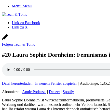
Menü
Menü
Link zu Facebook
Link zu X
Folgen
Tech & Tonic
#20 Laura Sophie Dornheim: Feminismus is
Datei herunterladen
|
In neuem Fenster abspielen
|
Audiolänge: 1:35:
Abonnieren:
Apple Podcasts
|
Deezer
|
Spotify
Laura Sophie Dornheim ist Wirtschaftsinformatikerin, promovierte Ges
Werbung und darüber, warum es auch online mehr Verbote braucht. Sie
hat. Ihr erfahrt warum Laura das Internet dennoch optimistisch betrac