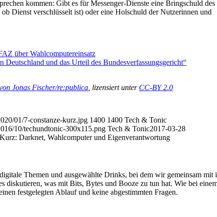
prechen kommen: Gibt es für Messenger-Dienste eine Bringschuld des
, ob Dienst verschlüsselt ist) oder eine Holschuld der Nutzerinnen und
FAZ über Wahlcomputereinsatz
n Deutschland und das Urteil des Bundesverfassungsgericht“
von Jonas Fischer/re:publica
, lizensiert unter
CC-BY 2.0
2020/01/7-constanze-kurz.jpg
1400
1400
Tech & Tonic
/2016/10/techundtonic-300x115.png
Tech & Tonic
2017-03-28
 Kurz: Darknet, Wahlcomputer und Eigenverantwortung
 digitale Themen und ausgewählte Drinks, bei dem wir gemeinsam mit in
lles diskutieren, was mit Bits, Bytes und Booze zu tun hat. Wie bei ei
keinen festgelegten Ablauf und keine abgestimmten Fragen.