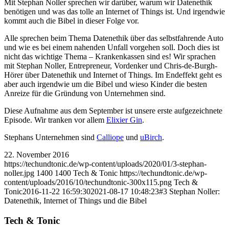
Mit Stephan Noller sprechen wir darüber, warum wir Datenethik
benötigen und was das tolle an Internet of Things ist. Und irgendwie
kommt auch die Bibel in dieser Folge vor.
Alle sprechen beim Thema Datenethik über das selbstfahrende Auto
und wie es bei einem nahenden Unfall vorgehen soll. Doch dies ist
nicht das wichtige Thema – Krankenkassen sind es! Wir sprachen
mit Stephan Noller, Entrepreneur, Vordenker und Chris-de-Burgh-
Hörer über Datenethik und Internet of Things. Im Endeffekt geht es
aber auch irgendwie um die Bibel und wieso Kinder die besten
Anreize für die Gründung von Unternehmen sind.
Diese Aufnahme aus dem September ist unsere erste aufgezeichnete
Episode. Wir tranken vor allem
Elixier Gin
.
Stephans Unternehmen sind
Calliope
und
uBirch
.
22. November 2016
https://techundtonic.de/wp-content/uploads/2020/01/3-stephan-
noller.jpg
1400
1400
Tech & Tonic
https://techundtonic.de/wp-
content/uploads/2016/10/techundtonic-300x115.png
Tech &
Tonic
2016-11-22 16:59:30
2021-08-17 10:48:23
#3 Stephan Noller:
Datenethik, Internet of Things und die Bibel
Tech & Tonic