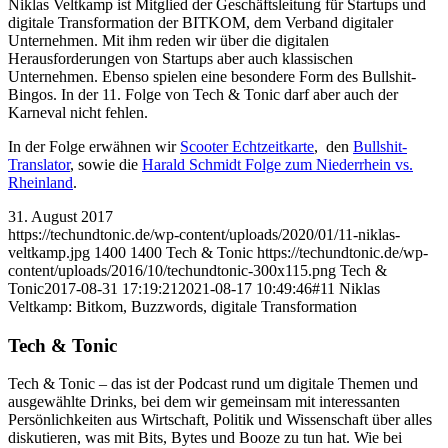
Niklas Veltkamp ist Mitglied der Geschäftsleitung für Startups und
digitale Transformation der BITKOM, dem Verband digitaler
Unternehmen. Mit ihm reden wir über die digitalen
Herausforderungen von Startups aber auch klassischen
Unternehmen. Ebenso spielen eine besondere Form des Bullshit-
Bingos. In der 11. Folge von Tech & Tonic darf aber auch der
Karneval nicht fehlen.
In der Folge erwähnen wir
Scooter Echtzeitkarte
, den
Bullshit-
Translator
, sowie die
Harald Schmidt Folge zum Niederrhein vs.
Rheinland
.
31. August 2017
https://techundtonic.de/wp-content/uploads/2020/01/11-niklas-
veltkamp.jpg
1400
1400
Tech & Tonic
https://techundtonic.de/wp-
content/uploads/2016/10/techundtonic-300x115.png
Tech &
Tonic
2017-08-31 17:19:21
2021-08-17 10:49:46
#11 Niklas
Veltkamp: Bitkom, Buzzwords, digitale Transformation
Tech & Tonic
Tech & Tonic – das ist der Podcast rund um digitale Themen und
ausgewählte Drinks, bei dem wir gemeinsam mit interessanten
Persönlichkeiten aus Wirtschaft, Politik und Wissenschaft über alles
diskutieren, was mit Bits, Bytes und Booze zu tun hat. Wie bei