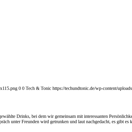
0x115.png
0
0
Tech & Tonic
https://techundtonic.de/wp-content/uploa
wählte Drinks, bei dem wir gemeinsam mit interessanten Persönlichkeite
räch unter Freunden wird getrunken und laut nachgedacht, es gibt es 